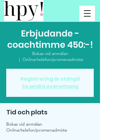
Erbjudande -
coachtimme 450:-!
Bokas vid anmälan
  |  
Online/telefon/promenadmöte
Registrering är stängd
Se andra evenemang
Tid och plats
Bokas vid anmälan
Online/telefon/promenadmöte