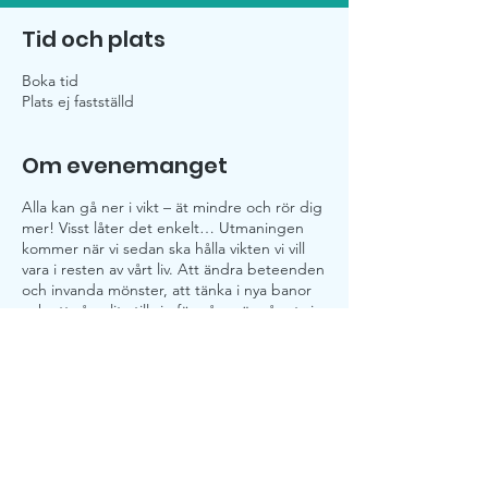
Tid och plats
Boka tid
Plats ej fastställd
Om evenemanget
Alla kan gå ner i vikt – ät mindre och rör dig
mer! Visst låter det enkelt… Utmaningen
kommer när vi sedan ska hålla vikten vi vill
vara i resten av vårt liv. Att ändra beteenden
och invanda mönster, att tänka i nya banor
och att våga lita till sin förmåga, är något vi
kan arbeta med tillsammans här på Hpy!
PRIS 349 kr
I priset ingår en personlig konsultation på
30 min. Då kommer vi att gå genom dina
frågeställningar och vi berättar mer om vårt
program. Bestämmer du att sedan gå vårt
viktminskningsprogram kommer priset på
hpy! [happy] by Terese Tjernberg