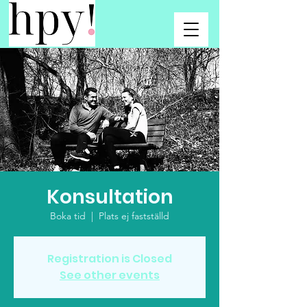
Konsultation
Boka tid
  |  
Plats ej fastställd
Registration is Closed
See other events